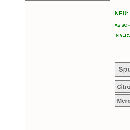
NEU: 
AB SOF
IN VER
Spu
Citr
Mer