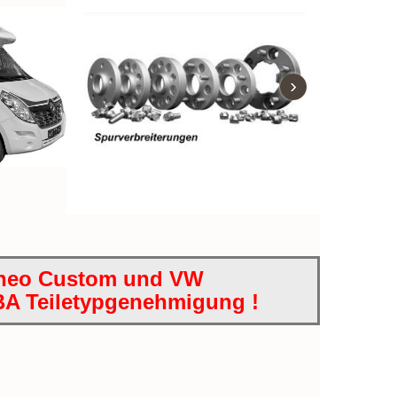
›
urneo Custom und VW
 KBA Teiletypgenehmigung !